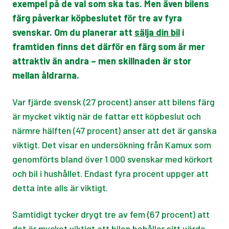
exempel på de val som ska tas. Men även bilens
färg påverkar köpbeslutet för tre av fyra
svenskar. Om du planerar att
sälja din bil
i
framtiden finns det därför en färg som är mer
attraktiv än andra – men skillnaden är stor
mellan åldrarna.
Var fjärde svensk (27 procent) anser att bilens färg
är mycket viktig när de fattar ett köpbeslut och
närmre hälften (47 procent) anser att det är ganska
viktigt. Det visar en undersökning från Kamux som
genomförts bland över 1 000 svenskar med körkort
och bil i hushållet. Endast fyra procent uppger att
detta inte alls är viktigt.
Samtidigt tycker drygt tre av fem (67 procent) att
det är mycket viktigt att bilen behåller sitt värde.