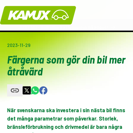
Kamux
JUST NU - Grill eller kaffemaskin på köpet!
2023-11-29
Färgerna som gör din bil mer
åtråvärd
När svenskarna ska investera i sin nästa bil finns
det många parametrar som påverkar. Storlek,
bränsleförbrukning och drivmedel är bara några