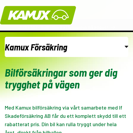
Kamux
JUST NU - Grill eller kaffemaskin på köpet!
Kamux Försäkring
Kamux Plus
Bilförsäkringar som ger dig
trygghet på vägen
Kamux Finansiering
Kamux Hemleverans
Med Kamux bilförsäkring via vårt samarbete med If
Reservera bilen
Skadeförsäkring AB får du ett komplett skydd till ett
rabatterat pris. Din bil kan rulla tryggt under hela
året, direkt från bilhallen.