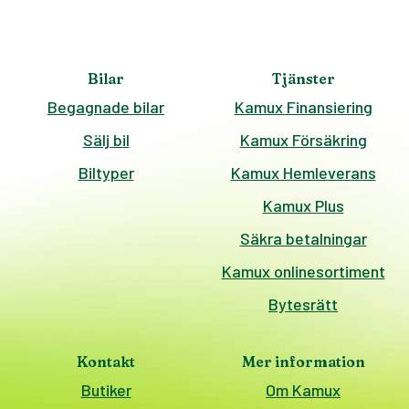
Bilar
Tjänster
Begagnade bilar
Kamux Finansiering
Sälj bil
Kamux Försäkring
Biltyper
Kamux Hemleverans
Kamux Plus
Säkra betalningar
Kamux onlinesortiment
Bytesrätt
Kontakt
Mer information
Butiker
Om Kamux