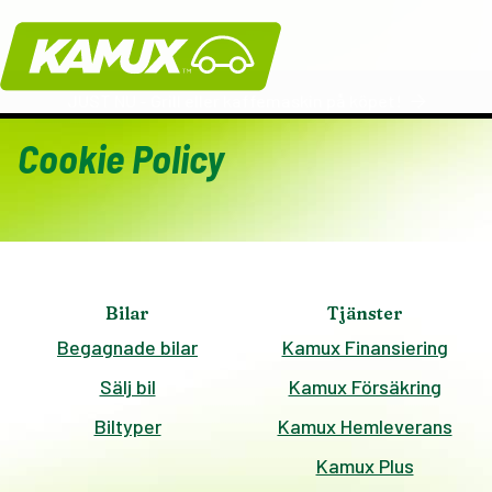
Kamux
JUST NU - Grill eller kaffemaskin på köpet!
Cookie Policy
Bilar
Tjänster
Begagnade bilar
Kamux Finansiering
Sälj bil
Kamux Försäkring
Biltyper
Kamux Hemleverans
Kamux Plus