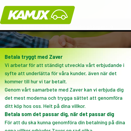
Kamux
JUST NU - Grill eller kaffemaskin på köpet!
Betala tryggt med Zaver
Vi arbetar för att ständigt utveckla vårt erbjudande i
syfte att underlätta för våra kunder, även när det
kommer till hur vi tar betalt.
Genom vårt samarbete med Zaver kan vi erbjuda dig
det mest moderna och trygga sättet att genomföra
ditt köp hos oss. Helt på dina villkor.
Betala som det passar dig, när det passar dig
För att du ska kunna genomföra din betalning på dina
egna villkor erbjuder Zaver en rad olika