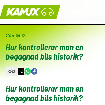
Kamux
JUST NU - Grill eller kaffemaskin på köpet!
2024-09-12
Hur kontrollerar man en
begagnad bils historik?
Hur kontrollerar man en
begagnad bils historik?