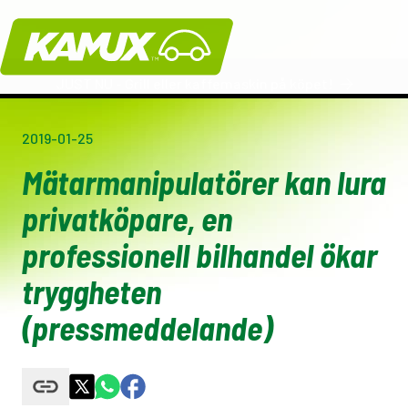
Kamux
JUST NU - Grill eller kaffemaskin på köpet!
2019-01-25
Mätarmanipulatörer kan lura
privatköpare, en
professionell bilhandel ökar
tryggheten
(pressmeddelande)