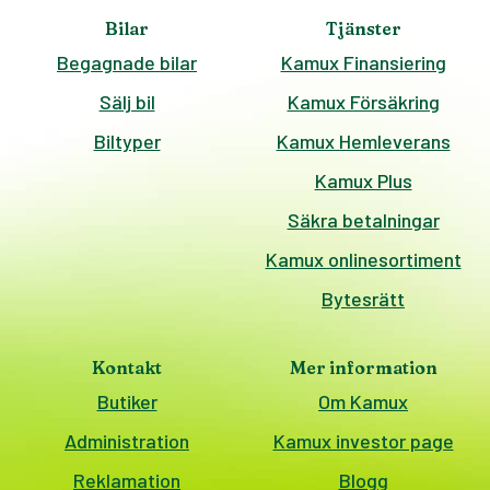
Bilar
Tjänster
Begagnade bilar
Kamux Finansiering
Sälj bil
Kamux Försäkring
Biltyper
Kamux Hemleverans
Kamux Plus
Säkra betalningar
Kamux onlinesortiment
Bytesrätt
Kontakt
Mer information
Butiker
Om Kamux
Administration
Kamux investor page
Reklamation
Blogg