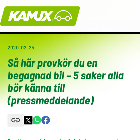
Kamux
JUST NU - Grill eller kaffemaskin på köpet!
2020-02-25
Så här provkör du en
begagnad bil – 5 saker alla
bör känna till
(pressmeddelande)