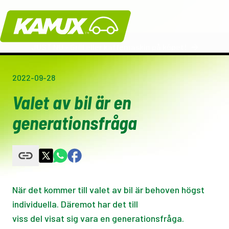
Kamux
JUST NU - Grill eller kaffemaskin på köpet!
2022-09-28
Valet av bil är en
generationsfråga
När det kommer till valet av bil är behoven högst
individuella. Däremot har det till
viss del visat sig vara en generationsfråga.