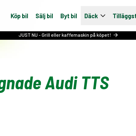
Köp bil
Sälj bil
Byt bil
Däck
Tilläggs
JUST NU - Grill eller kaffemaskin på köpet!
gnade Audi TTS