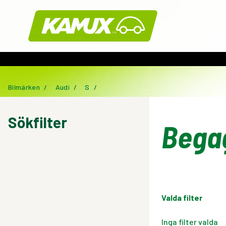
Kamux
Bilmärken
/
Audi
/
S
/
Sökfilter
Bega
Valda filter
Inga filter valda