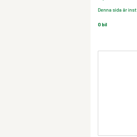
Denna sida är inst
0
bil