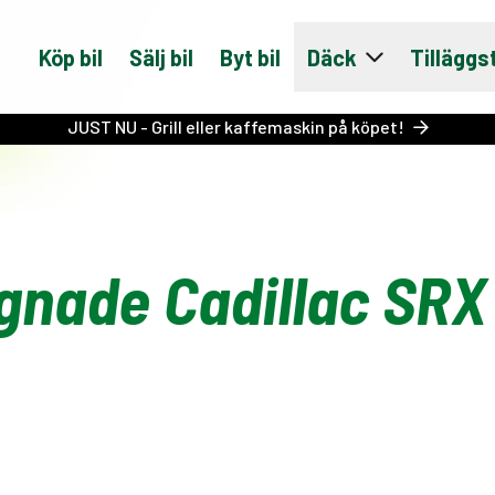
Köp bil
Sälj bil
Byt bil
Däck
Tilläggs
JUST NU - Grill eller kaffemaskin på köpet!
gnade Cadillac SRX