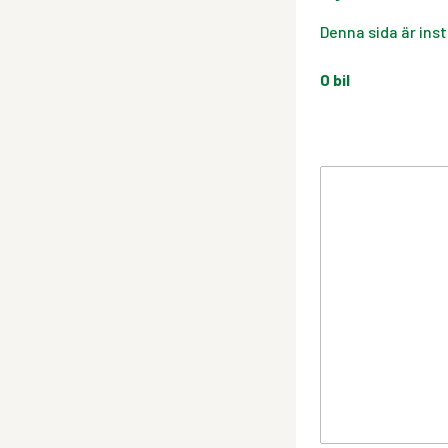
Denna sida är inst
0
bil