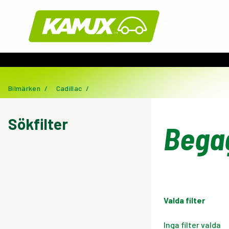
Kamux
Bilmärken
/
Cadillac
/
Sökfilter
Bega
Valda filter
Inga filter valda