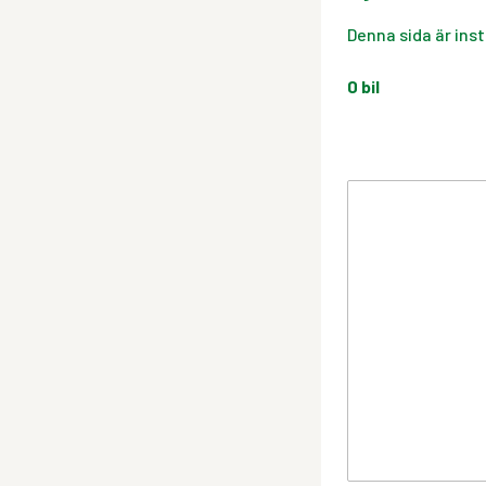
Denna sida är inst
0
bil