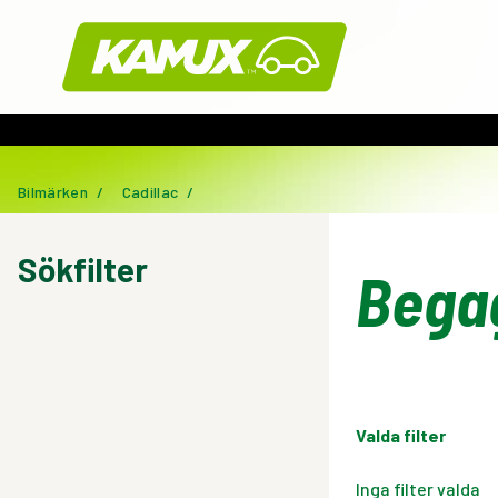
Kamux
Bilmärken
/
Cadillac
/
Sökfilter
Bega
Valda filter
Inga filter valda