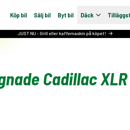
Köp bil
Sälj bil
Byt bil
Däck
Tilläggs
JUST NU - Grill eller kaffemaskin på köpet!
gnade Cadillac XLR