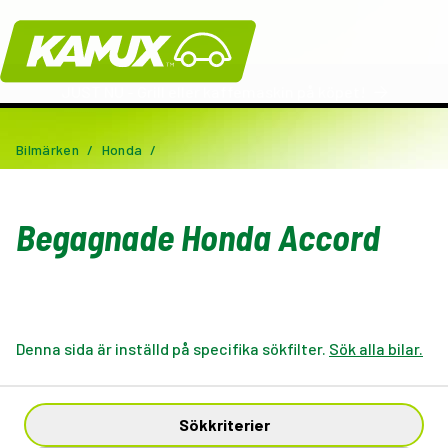
Kamux
JUST NU - Grill eller kaffemaskin på köpet!
Bilmärken
/
Honda
/
Begagnade Honda Accord
Denna sida är inställd på specifika sökfilter.
Sök alla bilar.
Sökkriterier