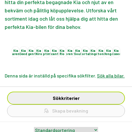
hitta din perfekta begagnade Kia och njut av en
bekväm och pålitlig köpupplevelse. Utforska vårt
sortiment idag och låt oss hjälpa dig att hitta den
perfekta Kia-bilen för dina behov.
Kia
Kia
Kia
Kia
Kia
Kia
Kia
Kia
Kia
Kia
Kia
Kia
Kia
Kia
Carens
Ceed
Magentis
Niro
Optima
Picanto
Rio
Sorento
Soul
Sportage
Stinger
Stonic
Venga
Xceed
Denna sida är inställd på specifika sökfilter.
Sök alla bilar.
Sökkriterier
Skapa bevakning