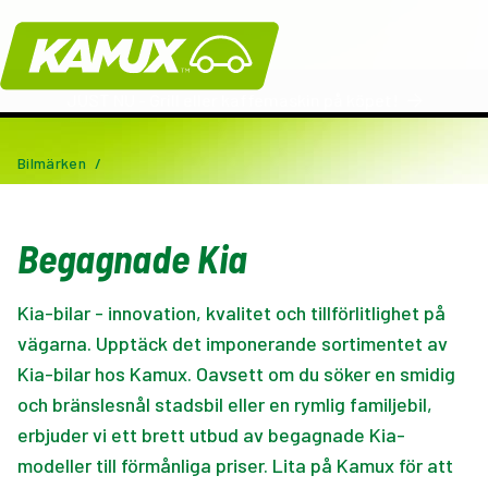
Kamux
JUST NU - Grill eller kaffemaskin på köpet!
Bilmärken
/
Begagnade Kia
Kia-bilar - innovation, kvalitet och tillförlitlighet på
vägarna. Upptäck det imponerande sortimentet av
Kia-bilar hos Kamux. Oavsett om du söker en smidig
och bränslesnål stadsbil eller en rymlig familjebil,
erbjuder vi ett brett utbud av begagnade Kia-
modeller till förmånliga priser. Lita på Kamux för att