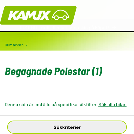
Kamux
JUST NU - Grill eller kaffemaskin på köpet!
Bilmärken
/
Begagnade Polestar (1)
Denna sida är inställd på specifika sökfilter.
Sök alla bilar.
Sökkriterier