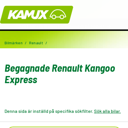
Kamux
JUST NU - Grill eller kaffemaskin på köpet!
Bilmärken
/
Renault
/
Begagnade Renault Kangoo
Express
Denna sida är inställd på specifika sökfilter.
Sök alla bilar.