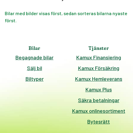
Bilar med bilder visas först, sedan sorteras bilarna nyaste
först.
Bilar
Tjänster
Begagnade bilar
Kamux Finansiering
Sälj bil
Kamux Försäkring
Biltyper
Kamux Hemleverans
Kamux Plus
Säkra betalningar
Kamux onlinesortiment
Bytesrätt