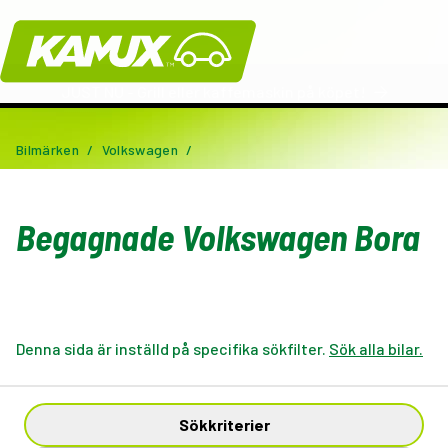
Kamux
JUST NU - Grill eller kaffemaskin på köpet!
Bilmärken
/
Volkswagen
/
Begagnade Volkswagen Bora
Denna sida är inställd på specifika sökfilter.
Sök alla bilar.
Sökkriterier