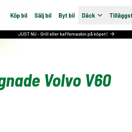
Köp bil
Sälj bil
Byt bil
Däck
Tilläggs
JUST NU - Grill eller kaffemaskin på köpet!
gnade Volvo V60