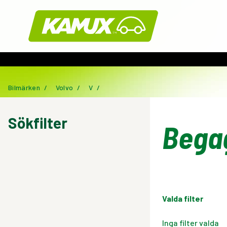
Kamux
Bilmärken
/
Volvo
/
V
/
Sökfilter
Bega
Valda filter
Inga filter valda