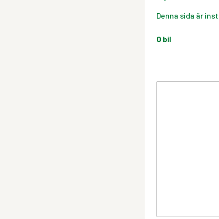
Denna sida är inst
0
bil