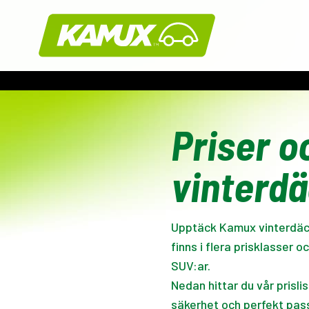
Kamux
Priser o
vinterd
Upptäck Kamux vinterdäck o
finns i flera prisklasser 
SUV:ar.
Nedan hittar du vår prisli
säkerhet och perfekt pas