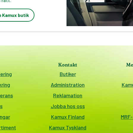
 rätt.
in Kamux butik
Kontakt
Me
ering
Butiker
ring
Administration
Kamu
erans
Reklamation
s
Jobba hos oss
ingar
Kamux Finland
MRF-a
rtiment
Kamux Tyskland