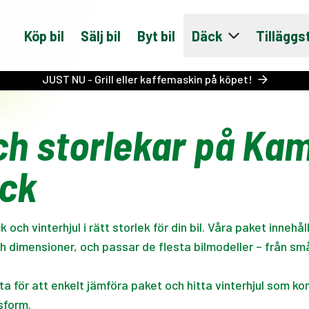
Köp bil
Sälj bil
Byt bil
Däck
Tilläggs
JUST NU - Grill eller kaffemaskin på köpet!
ch storlekar på Ka
äck
ch vinterhjul i rätt storlek för din bil. Våra paket innehå
och dimensioner, och passar de flesta bilmodeller – från små
sta för att enkelt jämföra paket och hitta vinterhjul som ko
sform.