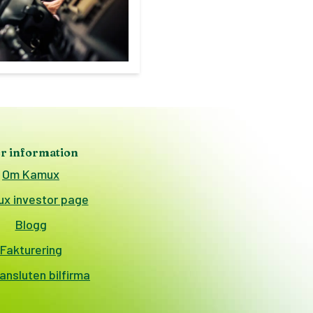
r information
Om Kamux
x investor page
Blogg
Fakturering
nsluten bilfirma