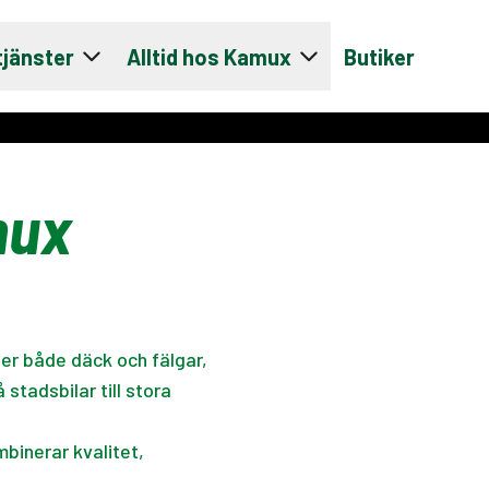
tjänster
Alltid hos Kamux
Butiker
mux
ller både däck och fälgar,
 stadsbilar till stora
mbinerar kvalitet,