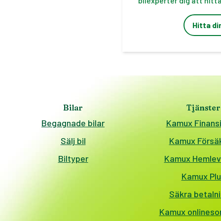
bilexperter dig att hitta
Hitta d
Bilar
Tjänster
Begagnade bilar
Kamux Finansi
Sälj bil
Kamux Försäk
Biltyper
Kamux Hemlev
Kamux Plu
Säkra betaln
Kamux onlineso