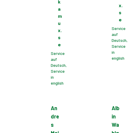
k
x.
a
s
m
e
u
Service
x.
auf
s
Deutsch,
e
Service
in
Service
english
auf
Deutsch,
Service
in
english
An
Alb
dre
in
s
Wa
Maj
hlq