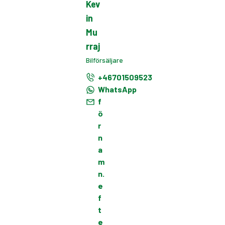
Kev
in
Mu
rraj
Bilförsäljare
+46701509523
WhatsApp
f
ö
r
n
a
m
n.
e
f
t
e