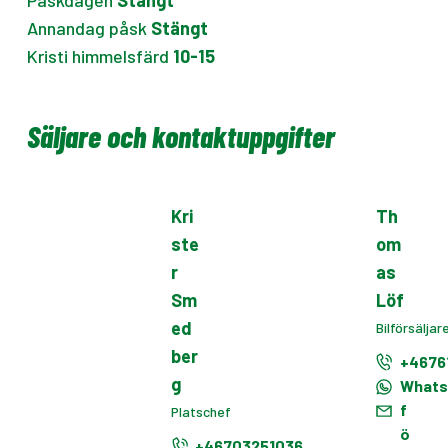
Annandag påsk
Stängt
Kristi himmelsfärd
10-15
Säljare och kontaktuppgifter
Kri
Th
ste
om
r
as
Sm
Löf
ed
Bilförsäljar
ber
+4676
g
What
f
Platschef
ö
+46703251036