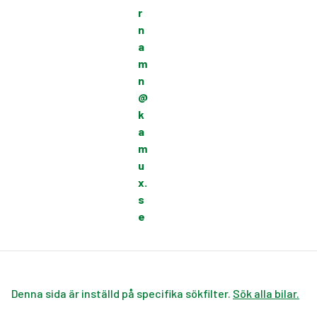
r
n
a
m
n
@
k
a
m
u
x.
s
e
Denna sida är inställd på specifika sökfilter.
Sök alla bilar.