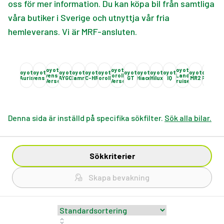
oss för mer information. Du kan köpa bil från samtliga
våra butiker i Sverige och utnyttja vår fria
hemleverans. Vi är MRF-ansluten.
Toyota
Toyota
Toyota
Toyota
Toyota
Toyota
Toyota
Toyota
Toyota
Toyota
Toyota
Toyota
Toyota
Toyota
Toyota
Toy
Avensis
Corolla
Land
Auris
Avensis
AYGO
Camry
C-HR
Corolla
GT
Hiace
Hilux
IQ
MR2
Prius
Pri
Verso
Verso
Cruiser
Denna sida är inställd på specifika sökfilter.
Sök alla bilar.
Sökkriterier
Skapa bevakning