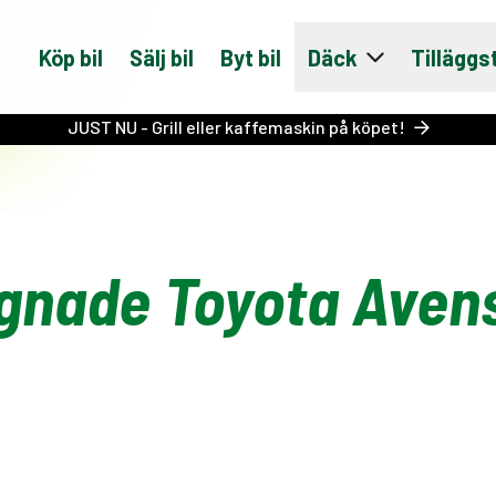
Köp bil
Sälj bil
Byt bil
Däck
Tilläggs
JUST NU - Grill eller kaffemaskin på köpet!
gnade Toyota Avens