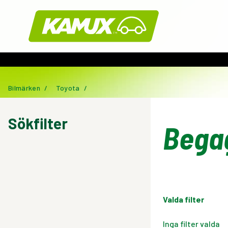
Kamux
Bilmärken
/
Toyota
/
Sökfilter
Bega
Valda filter
Inga filter valda