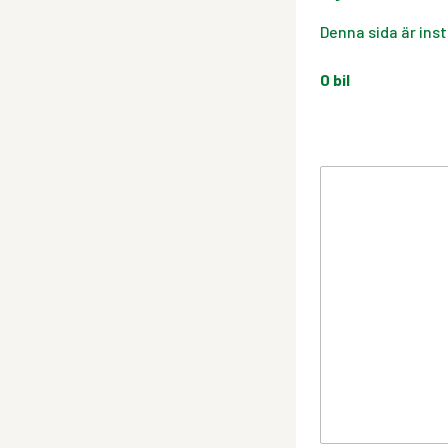
Denna sida är inst
0
bil