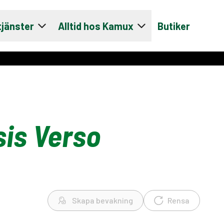
tjänster
Alltid hos Kamux
Butiker
is Verso
Skapa bevakning
Rensa